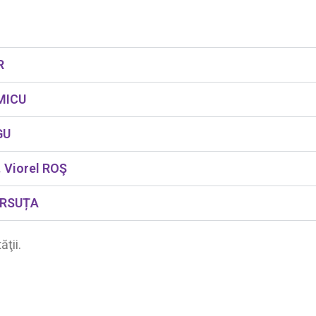
R
 MICU
GU
r. Viorel ROŞ
 URSUȚA
ăţii.