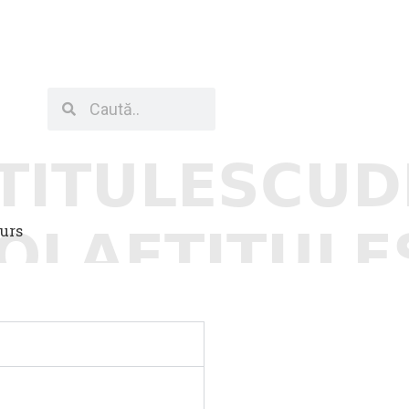
torat
Calendarul admiterii
Contact
te
curs