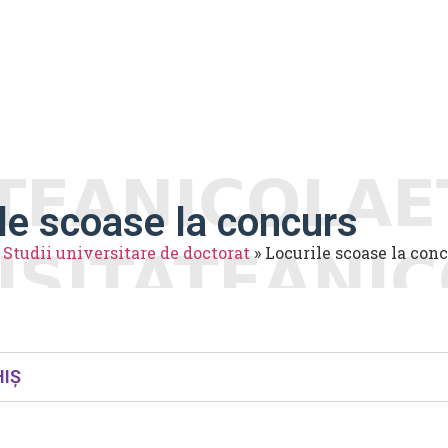
ezultate admitere
Licență
Master
Doc
ecesare
Facilităţi
Taxe
Întrebări frecven
le scoase la concurs
»
Studii universitare de doctorat
»
Locurile scoase la con
HIȘ