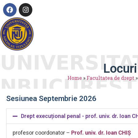
ADMITERE ONLINE
R
Avizier
Acte n
Locuri
Home
»
Facultatea de drept
Sesiunea Septembrie 2026
Drept execuțional penal - prof. univ. dr. Ioan C
profesor coordonator –
Prof. univ. dr. Ioan CHIȘ