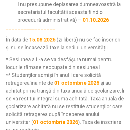
I nu presupune deplasarea dumneavoastră la
secretariatul facultății aceasta fiind o
procedură administrativă) –
01.10.2026
_________________
În data de
15.08.2026
(zi liberă) nu se fac înscrieri
și nu se încasează taxe la sediul universității.
*
Sesiunea a II-a se va desfăşura numai pentru
locurile rămase neocupate din sesiunea I.
**
Studenţilor admiși în anul I care solicită
retragerea înainte de
01 octombrie 2026
şi au
achitat prima tranşă din taxa anuală de şcolarizare, li
se va restitui integral suma achitată. Taxa anuală de
şcolarizare achitată nu se restituie studenţilor care
solicită retragerea după începerea anului
universitar (
01 octombrie 2026
). Taxa de înscriere
nu se restituie.