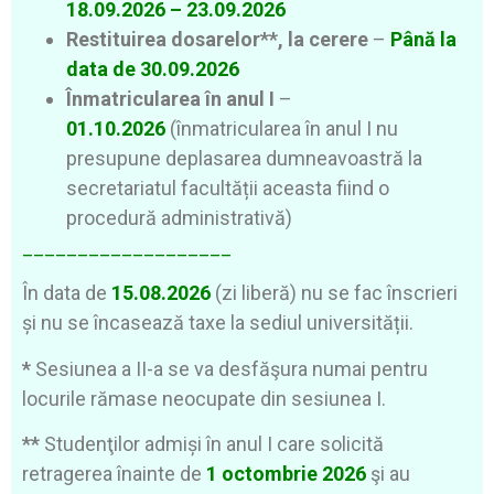
18.09.2026 – 23.09.2026
Restituirea dosarelor**, la cerere
–
Până la
data de 30.09.2026
Înmatricularea în anul I
–
01.10.2026
(înmatricularea în anul I nu
presupune deplasarea dumneavoastră la
secretariatul facultății aceasta fiind o
procedură administrativă)
___________________
În data de
15.08.2026
(zi liberă) nu se fac înscrieri
și nu se încasează taxe la sediul universității.
*
Sesiunea a II-a se va desfăşura numai pentru
locurile rămase neocupate din sesiunea I.
**
Studenţilor admiși în anul I care solicită
retragerea înainte de
1 octombrie 2026
şi au